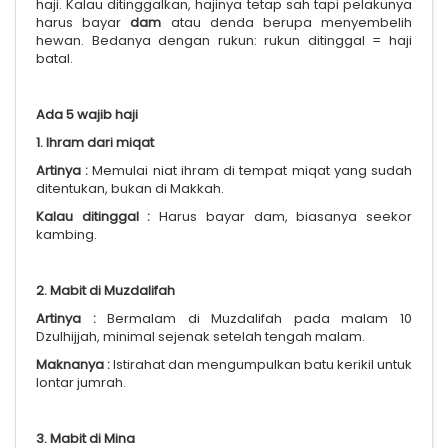
haji. Kalau ditinggalkan, hajinya tetap sah tapi pelakunya
harus bayar
dam
atau denda berupa menyembelih
hewan. Bedanya dengan rukun: rukun ditinggal = haji
batal.
Ada 5 wajib haji
1. Ihram dari miqat
Artinya :
Memulai niat ihram di tempat miqat yang sudah
ditentukan, bukan di Makkah.
Kalau ditinggal :
Harus bayar dam, biasanya seekor
kambing.
2. Mabit di Muzdalifah
Artinya :
Bermalam di Muzdalifah pada malam 10
Dzulhijjah, minimal sejenak setelah tengah malam.
Maknanya :
Istirahat dan mengumpulkan batu kerikil untuk
lontar jumrah.
3. Mabit di Mina