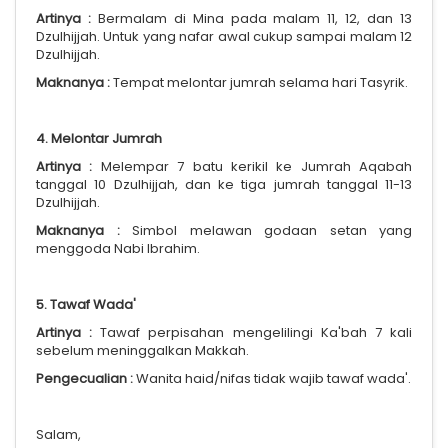
Artinya :
Bermalam di Mina pada malam 11, 12, dan 13
Dzulhijjah. Untuk yang nafar awal cukup sampai malam 12
Dzulhijjah.
Maknanya :
Tempat melontar jumrah selama hari Tasyrik.
4. Melontar Jumrah
Artinya :
Melempar 7 batu kerikil ke Jumrah Aqabah
tanggal 10 Dzulhijjah, dan ke tiga jumrah tanggal 11-13
Dzulhijjah.
Maknanya :
Simbol melawan godaan setan yang
menggoda Nabi Ibrahim.
5. Tawaf Wada'
Artinya :
Tawaf perpisahan mengelilingi Ka'bah 7 kali
sebelum meninggalkan Makkah.
Pengecualian :
Wanita haid/nifas tidak wajib tawaf wada'.
Salam,