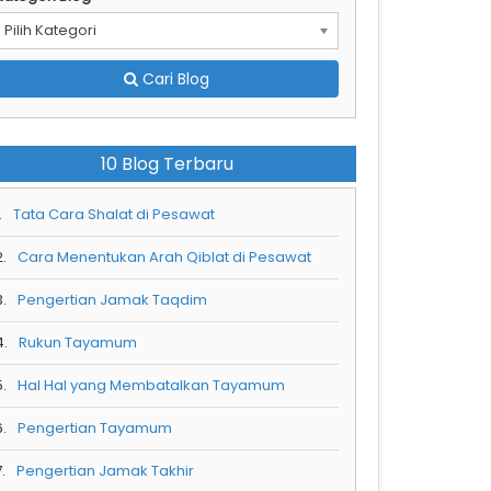
Pilih Kategori
Cari Blog
10 Blog Terbaru
.
Tata Cara Shalat di Pesawat
2.
Cara Menentukan Arah Qiblat di Pesawat
3.
Pengertian Jamak Taqdim
4.
Rukun Tayamum
5.
Hal Hal yang Membatalkan Tayamum
6.
Pengertian Tayamum
.
Pengertian Jamak Takhir