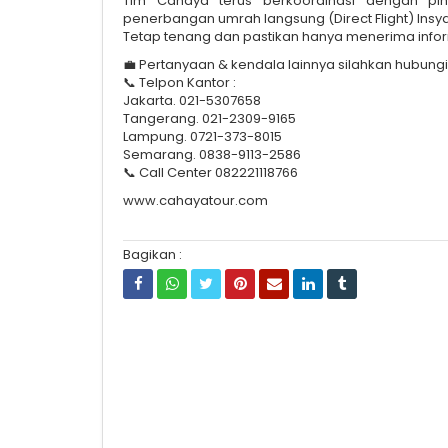
Tim Cahaya terus berkoordinasi dengan pi
penerbangan umrah langsung (Direct Flight) Insya
Tetap tenang dan pastikan hanya menerima infor
💼 Pertanyaan & kendala lainnya silahkan hubungi
📞 Telpon Kantor :
Jakarta. 021-5307658
Tangerang. 021-2309-9165
Lampung. 0721-373-8015
Semarang. 0838-9113-2586
📞 Call Center 082221118766
www.cahayatour.com
Bagikan :