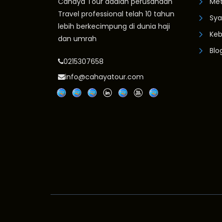
Cahaya Tour adalah perusahaan
Me
Travel professional telah 10 tahun
Sya
lebih berkecimpung di dunia haji
Keb
dan umrah
Blo
0215307658
info@cahayatour.com