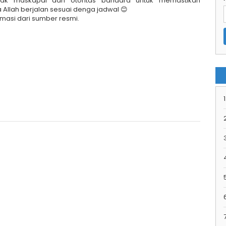
hak maskapai dan otoritas bandara untuk memastikan
 Allah berjalan sesuai denga jadwal 😊
masi dari sumber resmi.
1
7