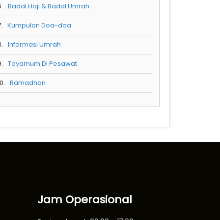
6.
Badal Haji & Badal Umrah
.
Kumpulan Doa-doa
8.
Informasi Umrah
9.
Tayamum Di Pesawat
0.
Ramadhan
Jam Operasional