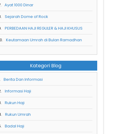
.
Ayat 1000 Dinar
8.
Sejarah Dome of Rock
9.
PERBEDAAN HAJI REGULER & HAJI KHUSUS
0.
Keutamaan Umrah di Bulan Ramadhan
Kategori Blog
.
Berita Dan Informasi
2.
Informasi Haji
3.
Rukun Haji
4.
Rukun Umrah
5.
Badal Haji