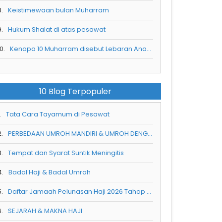
8.
Keistimewaan bulan Muharram
9.
Hukum Shalat di atas pesawat
0.
Kenapa 10 Muharram disebut Lebaran Anak Yatim
10 Blog Terpopuler
.
Tata Cara Tayamum di Pesawat
2.
PERBEDAAN UMROH MANDIRI & UMROH DENGAN TRAVEL RESMI
3.
Tempat dan Syarat Suntik Meningitis
4.
Badal Haji & Badal Umrah
5.
Daftar Jamaah Pelunasan Haji 2026 Tahap Ke 3
6.
SEJARAH & MAKNA HAJI